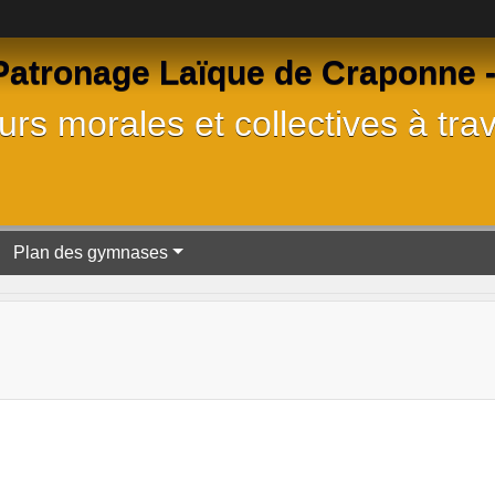
tronage Laïque de Craponne - 
rs morales et collectives à trav
Plan des gymnases