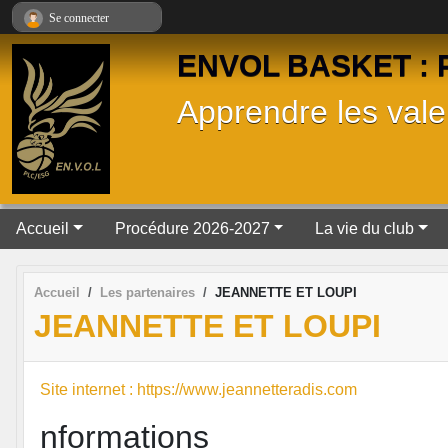
Panneau de gestion des cookies
Se connecter
ENVOL BASKET : Pa
Apprendre les valeu
Accueil
Procédure 2026-2027
La vie du club
Accueil
Les partenaires
JEANNETTE ET LOUPI
JEANNETTE ET LOUPI
Site internet : https://www.jeannetteradis.com
nformations