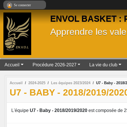
Panneau de gestion des cookies
Se connecter
ENVOL BASKET : Pa
Apprendre les valeu
Accueil
Procédure 2026-2027
La vie du club
Accueil
2024-2025
Les équipes 2023/2024
U7 - Baby - 2018/
U7 - BABY - 2018/2019/202
L'équipe
U7 - Baby - 2018/2019/2020
est composée de 2